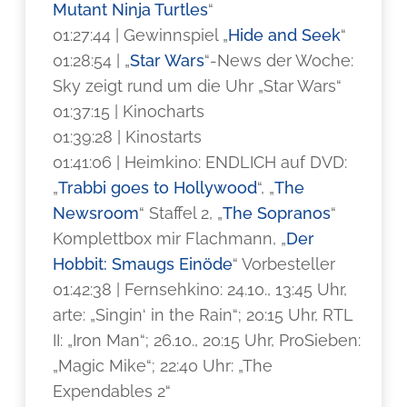
Mutant Ninja Turtles
“
01:27:44 | Gewinnspiel „
Hide and Seek
“
01:28:54 | „
Star Wars
“-News der Woche:
Sky zeigt rund um die Uhr „Star Wars“
01:37:15 | Kinocharts
01:39:28 | Kinostarts
01:41:06 | Heimkino: ENDLICH auf DVD:
„
Trabbi goes to Hollywood
“, „
The
Newsroom
“ Staffel 2, „
The Sopranos
“
Komplettbox mir Flachmann, „
Der
Hobbit: Smaugs Einöde
“ Vorbesteller
01:42:38 | Fernsehkino: 24.10., 13:45 Uhr,
arte: „Singin‘ in the Rain“; 20:15 Uhr, RTL
II: „Iron Man“; 26.10., 20:15 Uhr, ProSieben:
„Magic Mike“; 22:40 Uhr: „The
Expendables 2“