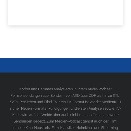
Körber und Hammes analysieren in ihrem Audio-Podcast
Fernsehsendungen aller Sender – von ARD über ZDF bis hin zu RTL,
SAT.1, ProSieben und Bibel TV. Kein TV-Format ist vor der MedienKuH
sicher. Neben Formatankündigungen und ersten Analysen sowie TV-
Kritik wird auf der Weide aber auch nicht mit Lob für sehenswerte
Sendungen gegeizt. Zum Medien-Podcast gehört auch der Film;
aktuelle Kino-Neustarts, Film-Klassiker, Heimkino- und Streaming-