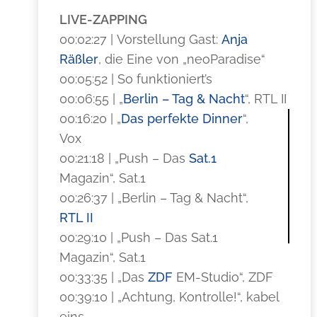
LIVE-ZAPPING
00:02:27 | Vorstellung Gast:
Anja
Räßler
, die Eine von „neoParadise“
00:05:52 | So funktioniert’s
00:06:55 | „
Berlin – Tag & Nacht
“, RTL II
00:16:20 | „
Das perfekte Dinner
“,
Vox
00:21:18 | „Push – Das
Sat.1
Magazin“, Sat.1
00:26:37 | „Berlin – Tag & Nacht“,
RTL II
00:29:10 | „Push – Das Sat.1
Magazin“, Sat.1
00:33:35 | „Das
ZDF
EM-Studio“, ZDF
00:39:10 | „Achtung, Kontrolle!“, kabel
eins