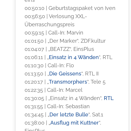
00:50:10 | Geburtstagspaket von Iven
00:56:50 | Verlosung XXL-
Überraschungspreis
00:59:15 | Call-In: Marvin
01:01:50 | „Der Marker“, ZDF.kultur
01:04:07 | „BEATZZ“, EinsPlus
01:06:11 | „
Einsatz in 4 Wänden
“, RTL
01:10:30 | Call-In: Flo
01:13:50 | „
Die Geissens
“, RTL II
01:20:17 | „
Transmorphers
“, Tele 5
01:22:35 | Call-In: Marcel
01:30:05 | „Einsatz in 4 Wänden“,
RTL
01:31:55 | Call-In: Sebastian
01:34:45 | „
Der letzte Bulle
“, Sat.1
01:38:00 | „
Ausflug mit Kuttner
“,
EinsPlus