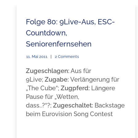
Folge 80: 9Live-Aus, ESC-
Countdown,
Seniorenfernsehen
11. Mai 2011
2 Comments
Zugeschlagen:
Aus für
9Live;
Zugabe:
Verlängerung für
„The Cube“;
Zugpferd:
Längere
Pause für „Wetten,
dass..?“?;
Zugeschaltet:
Backstage
beim Eurovision Song Contest