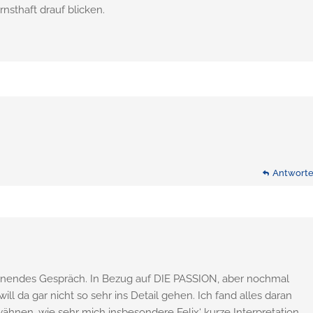
sthaft drauf blicken.
Antwort
Antwort
annendes Gespräch. In Bezug auf DIE PASSION, aber nochmal
will da gar nicht so sehr ins Detail gehen. Ich fand alles daran
hnen, wie sehr mich insbesondere Felix‘ kurze Interpretation