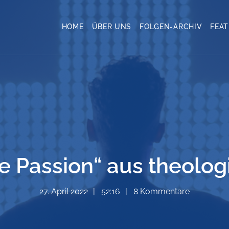
HOME
ÜBER UNS
FOLGEN-ARCHIV
FEA
ie Passion“ aus theolog
27. April 2022
52:16
8 Kommentare