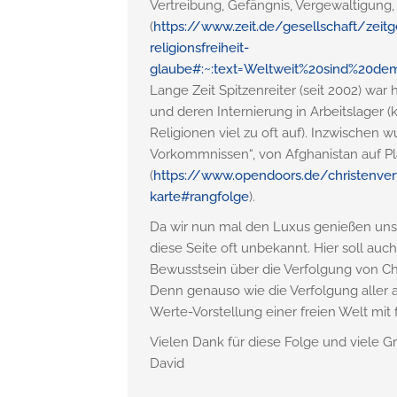
Vertreibung, Gefängnis, Vergewaltigung
(
https://www.zeit.de/gesellschaft/zei
religionsfreiheit-
glaube#:~:text=Weltweit%20sind%20d
Lange Zeit Spitzenreiter (seit 2002) war
und deren Internierung in Arbeitslager (
Religionen viel zu oft auf). Inzwischen
Vorkommnissen“, von Afghanistan auf Pl
(
https://www.opendoors.de/christenver
karte#rangfolge
).
Da wir nun mal den Luxus genießen uns in
diese Seite oft unbekannt. Hier soll au
Bewusstsein über die Verfolgung von Ch
Denn genauso wie die Verfolgung aller a
Werte-Vorstellung einer freien Welt mit
Vielen Dank für diese Folge und viele 
David