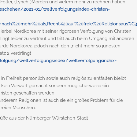
, Folter, (Lynch-)Morden und vielem mehr zu rechnen haben
tgeschehen/2021-01/weltverfolgungsindex-christen-
emnach%20mehr%20als,Recht%20auf%20freie%20Religionsaus%C
 hierbei Nordkorea mit seiner rigorosen Verfolgung von Christen
klingt leider zu vertraut und tritt auch beim Umgang mit anderen
 wurde Nordkorea jedoch nach den „nicht mehr so jüngsten
atz 2 verdrängt
folgung/weltverfolgungsindex/weltverfolgungsindex-
 Freiheit persönlich sowie auch religiös zu entfalten bleibt
ch kein Vorwurf gemacht sondern möglicherweise ein
risten geschaffen werden.
nderern Religionen ist auch sie ein großes Problem für die
 freien Menschen.
Grüße aus der Nürnberger-Würstchen-Stadt