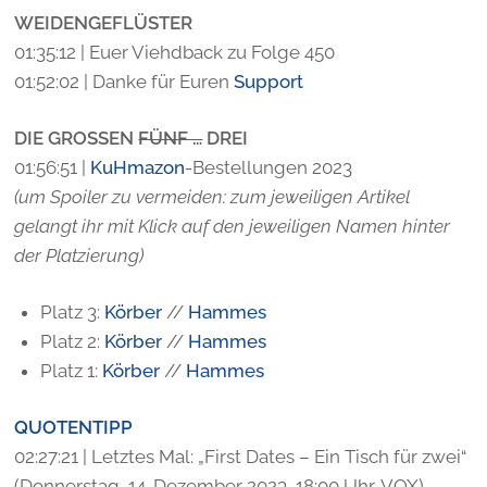
WEIDENGEFLÜSTER
01:35:12 | Euer Viehdback zu Folge 450
01:52:02 | Danke für Euren
Support
DIE GROSSEN
FÜNF …
DREI
01:56:51 |
KuHmazon
-Bestellungen 2023
(um Spoiler zu vermeiden: zum jeweiligen Artikel
gelangt ihr mit Klick auf den jeweiligen Namen hinter
der Platzierung)
Platz 3:
Körber
//
Hammes
Platz 2:
Körber
//
Hammes
Platz 1:
Körber
//
Hammes
QUOTENTIPP
02:27:21 | Letztes Mal: „First Dates – Ein Tisch für zwei“
(Donnerstag, 14. Dezember 2023, 18:00 Uhr, VOX)