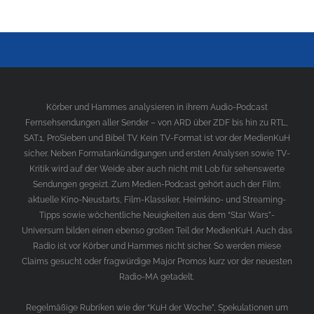
Körber und Hammes analysieren in ihrem Audio-Podcast
Fernsehsendungen aller Sender – von ARD über ZDF bis hin zu RTL,
SAT.1, ProSieben und Bibel TV. Kein TV-Format ist vor der MedienKuH
sicher. Neben Formatankündigungen und ersten Analysen sowie TV-
Kritik wird auf der Weide aber auch nicht mit Lob für sehenswerte
Sendungen gegeizt. Zum Medien-Podcast gehört auch der Film;
aktuelle Kino-Neustarts, Film-Klassiker, Heimkino- und Streaming-
Tipps sowie wöchentliche Neuigkeiten aus dem “Star Wars”-
Universum bilden einen ebenso großen Teil der MedienKuH. Auch das
Radio ist vor Körber und Hammes nicht sicher. So werden miese
Claims gesucht oder fragwürdige Major Promos kurz vor der neuesten
Radio-MA getadelt.
Regelmäßige Rubriken wie der “KuH der Woche”, Spekulationen um