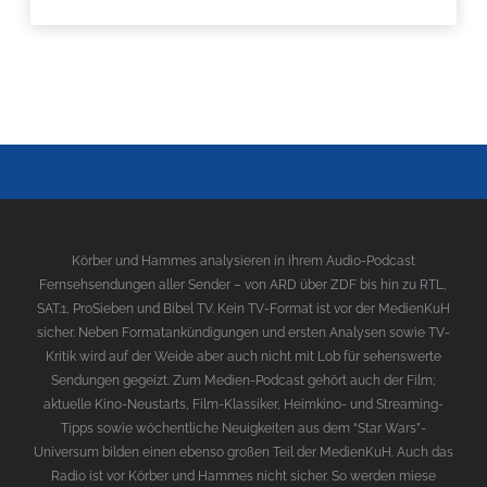
Körber und Hammes analysieren in ihrem Audio-Podcast
Fernsehsendungen aller Sender – von ARD über ZDF bis hin zu RTL,
SAT.1, ProSieben und Bibel TV. Kein TV-Format ist vor der MedienKuH
sicher. Neben Formatankündigungen und ersten Analysen sowie TV-
Kritik wird auf der Weide aber auch nicht mit Lob für sehenswerte
Sendungen gegeizt. Zum Medien-Podcast gehört auch der Film;
aktuelle Kino-Neustarts, Film-Klassiker, Heimkino- und Streaming-
Tipps sowie wöchentliche Neuigkeiten aus dem “Star Wars”-
Universum bilden einen ebenso großen Teil der MedienKuH. Auch das
Radio ist vor Körber und Hammes nicht sicher. So werden miese