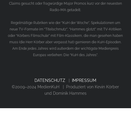
Claims gesucht oder fragwürdige Major Promos kurz vor der neuesten
Radio-MA getadelt.
Regelmäßige Rubriken wie der “KuH der Woche”, Spekulationen um
neue TV-Formate im “Titelschmutz”, “Hammes glotzt” mit TV-Kritiken
oder “Körbers Filmschule” mit Film-Klassikern, die man gesehen haben
muss (die Herr Körber aber verpasst hat) garnieren die KuH-Episoden.
Am Ende jedes Jahres wird außerdem der wichtigste Medienpreis
Europas verliehen: Die “KuH des Jahres”.
DATENSCHUTZ
|
IMPRESSUM
©2009–2024 MedienKuH | Produziert von Kevin Körber
und Dominik Hammes