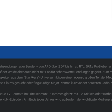
sendungen aller Sender – von ARD über ZDF bis hin zu RTL, SAT.1, ProSieben und
f der Weide aber auch nicht mit Lob für sehenswerte Sendungen gegeizt. Zum Med
gkeiten aus dem “Star Wars”-Universum bilden einen ebenso großen Teil der Med
e Claims gesucht oder fragwürdige Major Promos kurz vor der neuesten Radio-
ue TV-Formate im “Titelschmutz”, “Hammes glotzt” mit TV-Kritiken oder “Körber
die KuH-Episoden. Am Ende jedes Jahres wird außerdem der wichtigste Medienprei