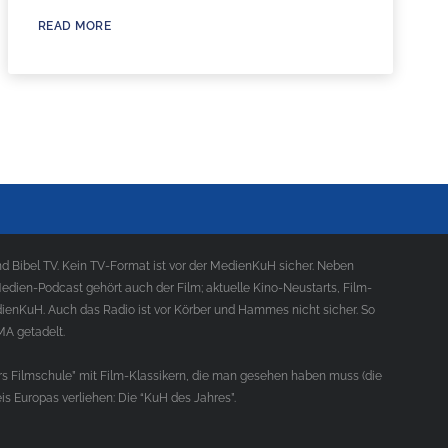
READ MORE
 Bibel TV. Kein TV-Format ist vor der MedienKuH sicher. Neben
ien-Podcast gehört auch der Film; aktuelle Kino-Neustarts, Film-
ienKuH. Auch das Radio ist vor Körber und Hammes nicht sicher. So
MA getadelt.
s Filmschule” mit Film-Klassikern, die man gesehen haben muss (die
s Europas verliehen: Die “KuH des Jahres”.