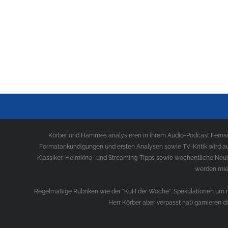
Körber und Hammes analysieren in ihrem Audio-Podcast Fernseh
Formatankündigungen und ersten Analysen sowie TV-Kritik wird au
Klassiker, Heimkino- und Streaming-Tipps sowie wöchentliche Neui
werden mies
Regelmäßige Rubriken wie der “KuH der Woche”, Spekulationen um ne
Herr Körber aber verpasst hat) garnieren 