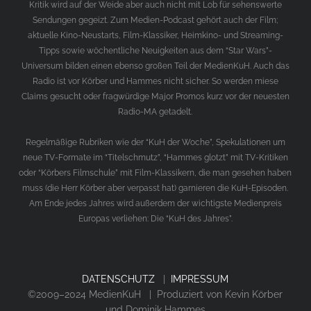
Kritik wird auf der Weide aber auch nicht mit Lob für sehenswerte
Sendungen gegeizt. Zum Medien-Podcast gehört auch der Film;
aktuelle Kino-Neustarts, Film-Klassiker, Heimkino- und Streaming-
Tipps sowie wöchentliche Neuigkeiten aus dem “Star Wars”-
Universum bilden einen ebenso großen Teil der MedienKuH. Auch das
Radio ist vor Körber und Hammes nicht sicher. So werden miese
Claims gesucht oder fragwürdige Major Promos kurz vor der neuesten
Radio-MA getadelt.
Regelmäßige Rubriken wie der “KuH der Woche”, Spekulationen um
neue TV-Formate im “Titelschmutz”, “Hammes glotzt” mit TV-Kritiken
oder “Körbers Filmschule” mit Film-Klassikern, die man gesehen haben
muss (die Herr Körber aber verpasst hat) garnieren die KuH-Episoden.
Am Ende jedes Jahres wird außerdem der wichtigste Medienpreis
Europas verliehen: Die “KuH des Jahres”.
DATENSCHUTZ
|
IMPRESSUM
©2009–2024 MedienKuH | Produziert von Kevin Körber
und Dominik Hammes