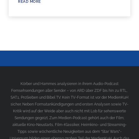
READ MORE
Körber und Hammes analysieren in ihrem Audio-Podcast
Fernsehsendungen aller Sender – von ARD über ZDF bis hin zu RTL,
SAT.1, ProSieben und Bibel TV. Kein TV-Format ist vor der MedienKuH
sicher. Neben Formatankündigungen und ersten Analysen sowie TV-
Kritik wird auf der Weide aber auch nicht mit Lob für sehenswerte
Sendungen gegeizt. Zum Medien-Podcast gehört auch der Film;
aktuelle Kino-Neustarts, Film-Klassiker, Heimkino- und Streaming-
Tipps sowie wöchentliche Neuigkeiten aus dem “Star Wars”-
Universum bilden einen ebenso großen Teil der MedienKuH. Auch das