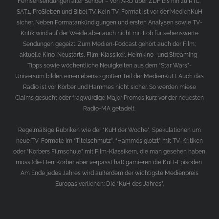
Fernsehsendungen aller Sender – von ARD über ZDF bis hin zu RTL,
SAT.1, ProSieben und Bibel TV. Kein TV-Format ist vor der MedienKuH
sicher. Neben Formatankündigungen und ersten Analysen sowie TV-
Kritik wird auf der Weide aber auch nicht mit Lob für sehenswerte
Sendungen gegeizt. Zum Medien-Podcast gehört auch der Film;
aktuelle Kino-Neustarts, Film-Klassiker, Heimkino- und Streaming-
Tipps sowie wöchentliche Neuigkeiten aus dem “Star Wars”-
Universum bilden einen ebenso großen Teil der MedienKuH. Auch das
Radio ist vor Körber und Hammes nicht sicher. So werden miese
Claims gesucht oder fragwürdige Major Promos kurz vor der neuesten
Radio-MA getadelt.
Regelmäßige Rubriken wie der “KuH der Woche”, Spekulationen um
neue TV-Formate im “Titelschmutz”, “Hammes glotzt” mit TV-Kritiken
oder “Körbers Filmschule” mit Film-Klassikern, die man gesehen haben
muss (die Herr Körber aber verpasst hat) garnieren die KuH-Episoden.
Am Ende jedes Jahres wird außerdem der wichtigste Medienpreis
Europas verliehen: Die “KuH des Jahres”.