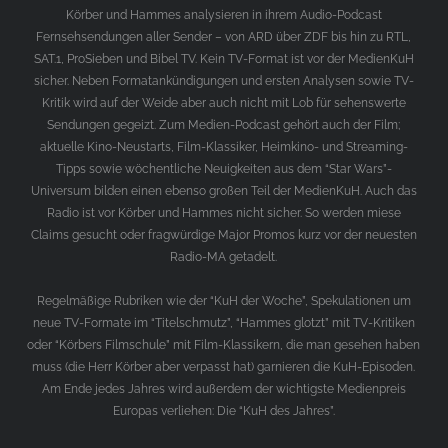
Körber und Hammes analysieren in ihrem Audio-Podcast
Fernsehsendungen aller Sender – von ARD über ZDF bis hin zu RTL,
SAT.1, ProSieben und Bibel TV. Kein TV-Format ist vor der MedienKuH
sicher. Neben Formatankündigungen und ersten Analysen sowie TV-
Kritik wird auf der Weide aber auch nicht mit Lob für sehenswerte
Sendungen gegeizt. Zum Medien-Podcast gehört auch der Film;
aktuelle Kino-Neustarts, Film-Klassiker, Heimkino- und Streaming-
Tipps sowie wöchentliche Neuigkeiten aus dem “Star Wars”-
Universum bilden einen ebenso großen Teil der MedienKuH. Auch das
Radio ist vor Körber und Hammes nicht sicher. So werden miese
Claims gesucht oder fragwürdige Major Promos kurz vor der neuesten
Radio-MA getadelt.
Regelmäßige Rubriken wie der “KuH der Woche”, Spekulationen um
neue TV-Formate im “Titelschmutz”, “Hammes glotzt” mit TV-Kritiken
oder “Körbers Filmschule” mit Film-Klassikern, die man gesehen haben
muss (die Herr Körber aber verpasst hat) garnieren die KuH-Episoden.
Am Ende jedes Jahres wird außerdem der wichtigste Medienpreis
Europas verliehen: Die “KuH des Jahres”.