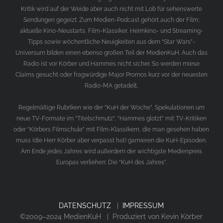
Kritik wird auf der Weide aber auch nicht mit Lob für sehenswerte
Sendungen gegeizt. Zum Medien-Podcast gehört auch der Film;
aktuelle Kino-Neustarts, Film-Klassiker, Heimkino- und Streaming-
Tipps sowie wöchentliche Neuigkeiten aus dem “Star Wars”-
Universum bilden einen ebenso großen Teil der MedienKuH. Auch das
Radio ist vor Körber und Hammes nicht sicher. So werden miese
Claims gesucht oder fragwürdige Major Promos kurz vor der neuesten
Radio-MA getadelt.
Regelmäßige Rubriken wie der “KuH der Woche”, Spekulationen um
neue TV-Formate im “Titelschmutz”, “Hammes glotzt” mit TV-Kritiken
oder “Körbers Filmschule” mit Film-Klassikern, die man gesehen haben
muss (die Herr Körber aber verpasst hat) garnieren die KuH-Episoden.
Am Ende jedes Jahres wird außerdem der wichtigste Medienpreis
Europas verliehen: Die “KuH des Jahres”.
DATENSCHUTZ
|
IMPRESSUM
©2009–2024 MedienKuH | Produziert von Kevin Körber