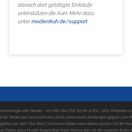
danach dort getätigte Einkäufe
unterstützen die KuH. Mehr dazu
unter
medienkuh.de/support
sendungen aller Sender – von ARD über ZDF bis hin zu RTL, SAT.1, ProSieben und
f der Weide aber auch nicht mit Lob für sehenswerte Sendungen gegeizt. Zum Med
gkeiten aus dem “Star Wars”-Universum bilden einen ebenso großen Teil der Med
e Claims gesucht oder fragwürdige Major Promos kurz vor der neuesten Radio-