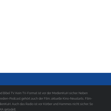
 Bibel TV. Kein TV-Format ist vor der MedienKuH sicher. Neben
ien-Podcast gehört auch der Film; aktuelle Kino-Neustarts, Film-
ienKuH. Auch das Radio ist vor Körber und Hammes nicht sicher. So
MA getadelt.