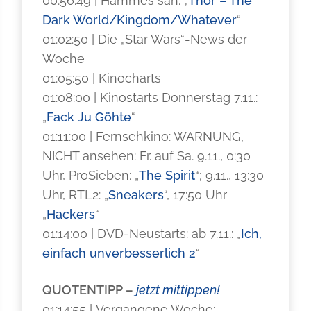
00:56:49 | Hammes sah: „
Thor – The
Dark World/Kingdom/Whatever
“
01:02:50 | Die „Star Wars“-News der
Woche
01:05:50 | Kinocharts
01:08:00 | Kinostarts Donnerstag 7.11.:
„
Fack Ju Göhte
“
01:11:00 | Fernsehkino: WARNUNG,
NICHT ansehen: Fr. auf Sa. 9.11., 0:30
Uhr, ProSieben: „
The Spirit
“; 9.11., 13:30
Uhr, RTL2: „
Sneakers
“, 17:50 Uhr
„
Hackers
“
01:14:00 | DVD-Neustarts: ab 7.11.: „
Ich,
einfach unverbesserlich 2
“
QUOTENTIPP –
jetzt mittippen!
01:14:55 | Vergangene Woche: