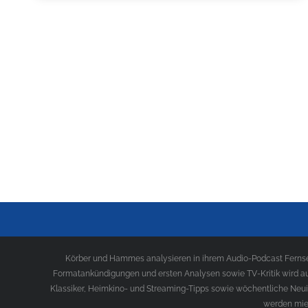
Körber und Hammes analysieren in ihrem Audio-Podcast Fernseh
Formatankündigungen und ersten Analysen sowie TV-Kritik wird au
Klassiker, Heimkino- und Streaming-Tipps sowie wöchentliche Neui
werden mies