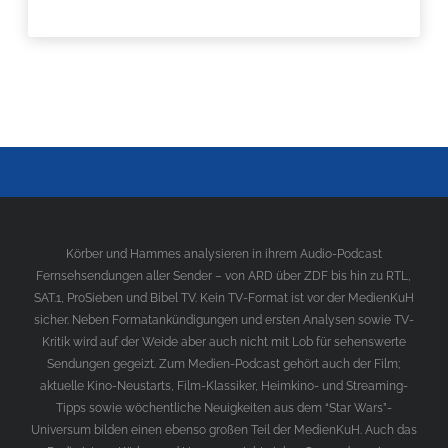
Körber und Hammes analysieren in ihrem Audio-Podcast
Fernsehsendungen aller Sender – von ARD über ZDF bis hin zu RTL,
SAT.1, ProSieben und Bibel TV. Kein TV-Format ist vor der MedienKuH
sicher. Neben Formatankündigungen und ersten Analysen sowie TV-
Kritik wird auf der Weide aber auch nicht mit Lob für sehenswerte
Sendungen gegeizt. Zum Medien-Podcast gehört auch der Film;
aktuelle Kino-Neustarts, Film-Klassiker, Heimkino- und Streaming-
Tipps sowie wöchentliche Neuigkeiten aus dem “Star Wars”-
Universum bilden einen ebenso großen Teil der MedienKuH. Auch das