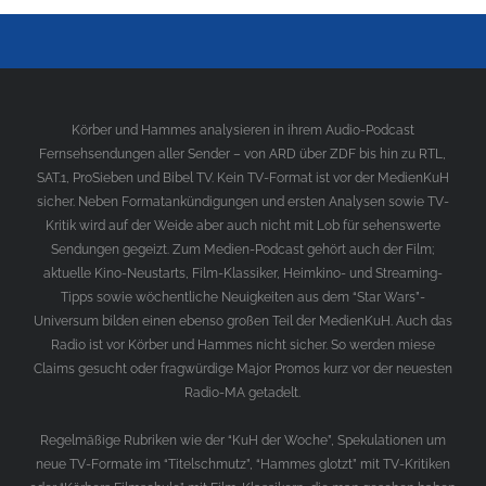
Körber und Hammes analysieren in ihrem Audio-Podcast
Fernsehsendungen aller Sender – von ARD über ZDF bis hin zu RTL,
SAT.1, ProSieben und Bibel TV. Kein TV-Format ist vor der MedienKuH
sicher. Neben Formatankündigungen und ersten Analysen sowie TV-
Kritik wird auf der Weide aber auch nicht mit Lob für sehenswerte
Sendungen gegeizt. Zum Medien-Podcast gehört auch der Film;
aktuelle Kino-Neustarts, Film-Klassiker, Heimkino- und Streaming-
Tipps sowie wöchentliche Neuigkeiten aus dem “Star Wars”-
Universum bilden einen ebenso großen Teil der MedienKuH. Auch das
Radio ist vor Körber und Hammes nicht sicher. So werden miese
Claims gesucht oder fragwürdige Major Promos kurz vor der neuesten
Radio-MA getadelt.
Regelmäßige Rubriken wie der “KuH der Woche”, Spekulationen um
neue TV-Formate im “Titelschmutz”, “Hammes glotzt” mit TV-Kritiken