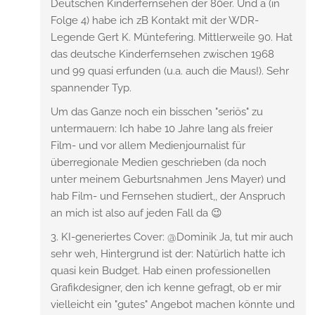
Deutschen Kinderfernsehen der 80er. Und a (in
Folge 4) habe ich zB Kontakt mit der WDR-
Legende Gert K. Müntefering. Mittlerweile 90. Hat
das deutsche Kinderfernsehen zwischen 1968
und 99 quasi erfunden (u.a. auch die Maus!). Sehr
spannender Typ.
Um das Ganze noch ein bisschen "seriös" zu
untermauern: Ich habe 10 Jahre lang als freier
Film- und vor allem Medienjournalist für
überregionale Medien geschrieben (da noch
unter meinem Geburtsnahmen Jens Mayer) und
hab Film- und Fernsehen studiert,, der Anspruch
an mich ist also auf jeden Fall da 😉
3. KI-generiertes Cover: @Dominik Ja, tut mir auch
sehr weh, Hintergrund ist der: Natürlich hatte ich
quasi kein Budget. Hab einen professionellen
Grafikdesigner, den ich kenne gefragt, ob er mir
vielleicht ein "gutes" Angebot machen könnte und