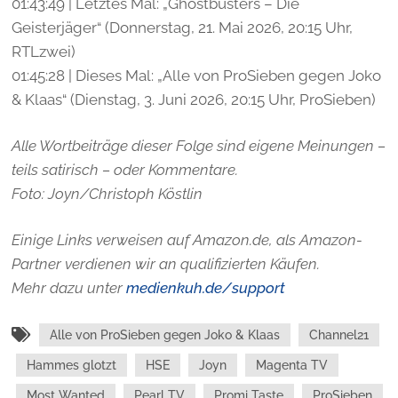
01:43:49 | Letztes Mal: „Ghostbusters – Die
Geisterjäger“ (Donnerstag, 21. Mai 2026, 20:15 Uhr,
RTLzwei)
01:45:28 | Dieses Mal: „Alle von ProSieben gegen Joko
& Klaas“ (Dienstag, 3. Juni 2026, 20:15 Uhr, ProSieben)
Alle Wortbeiträge dieser Folge sind eigene Meinungen –
teils satirisch – oder Kommentare.
Foto: Joyn/Christoph Köstlin
Einige Links verweisen auf Amazon.de, als Amazon-
Partner verdienen wir an qualifizierten Käufen.
Mehr dazu unter
medienkuh.de/support
Alle von ProSieben gegen Joko & Klaas
Channel21
Hammes glotzt
HSE
Joyn
Magenta TV
Most Wanted
Pearl TV
Promi Taste
ProSieben