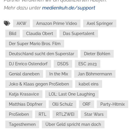
Mehr dazu unter
medienkuh.de/support
AKW
Amazon Prime Video
Axel Springer
Bild
Claudia Obert
Das Supertalent
Der Super Mario Bros. Film
Deutschland sucht den Superstar
Dieter Bohlen
DJ Enrico Ostendorf
DSDS
ESC 2023
Genial daneben
In the Mix
Jan Böhmermann
Joko & Klaas gegen ProSieben
kabel eins
Katja Krasavice
LOL: Last One Laughing
Matthias Döpfner
Olli Schulz
ORF
Party-Hitmix
ProSieben
RTL
RTLZWEI
Star Wars
Tagesthemen
Über Geld spricht man doch