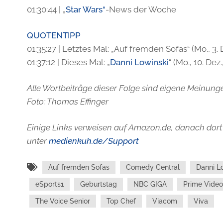
01:30:44 | „
Star Wars“
-News der Woche
QUOTENTIPP
01:35:27 | Letztes Mal: „Auf fremden Sofas“ (Mo., 3. 
01:37:12 | Dieses Mal: „
Danni Lowinski
“ (Mo., 10. Dez
Alle Wortbeiträge dieser Folge sind eigene Meinunge
Foto: Thomas Effinger
Einige Links verweisen auf Amazon.de, danach dort 
unter
medienkuh.de/Support
Auf fremden Sofas
Comedy Central
Danni L
eSports1
Geburtstag
NBC GIGA
Prime Video
The Voice Senior
Top Chef
Viacom
Viva