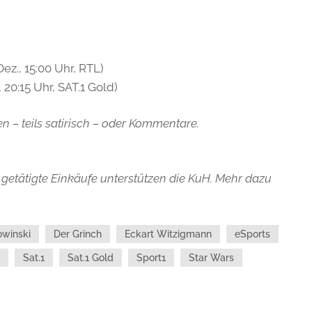
Dez., 15:00 Uhr, RTL)
., 20:15 Uhr, SAT.1 Gold)
n – teils satirisch – oder Kommentare.
getätigte Einkäufe unterstützen die KuH. Mehr dazu
owinski
Der Grinch
Eckart Witzigmann
eSports
Sat.1
Sat.1 Gold
Sport1
Star Wars