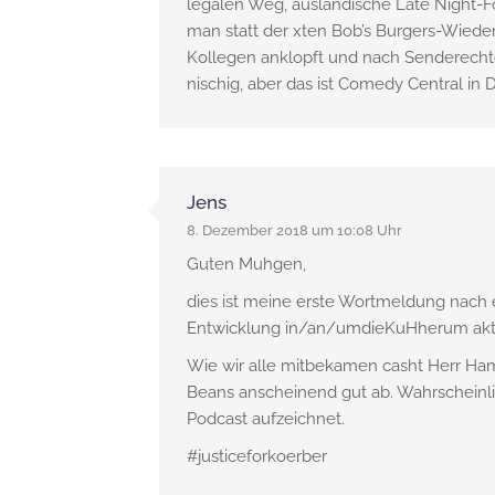
legalen Weg, ausländische Late Night-
man statt der xten Bob’s Burgers-Wiede
Kollegen anklopft und nach Senderechten 
nischig, aber das ist Comedy Central in 
Jens
8. Dezember 2018 um 10:08 Uhr
Guten Muhgen,
dies ist meine erste Wortmeldung nach e
Entwicklung in/an/umdieKuHherum aktue
Wie wir alle mitbekamen casht Herr H
Beans anscheinend gut ab. Wahrscheinlich
Podcast aufzeichnet.
#justiceforkoerber