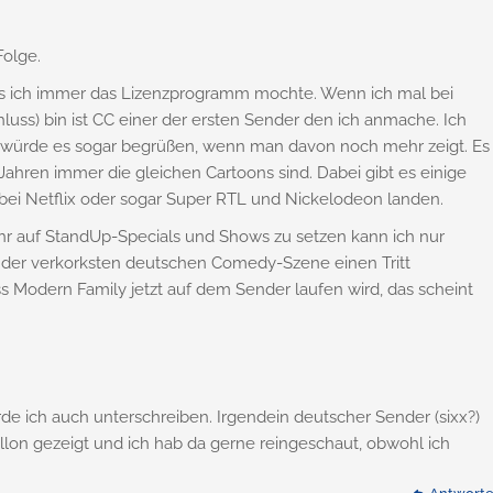
Folge.
s ich immer das Lizenzprogramm mochte. Wenn ich mal bei
uss) bin ist CC einer der ersten Sender den ich anmache. Ich
d würde es sogar begrüßen, wenn man davon noch mehr zeigt. Es
 Jahren immer die gleichen Cartoons sind. Dabei gibt es einige
 bei Netflix oder sogar Super RTL und Nickelodeon landen.
r auf StandUp-Specials und Shows zu setzen kann ich nur
h der verkorksten deutschen Comedy-Szene einen Tritt
ss Modern Family jetzt auf dem Sender laufen wird, das scheint
e ich auch unterschreiben. Irgendein deutscher Sender (sixx?)
allon gezeigt und ich hab da gerne reingeschaut, obwohl ich