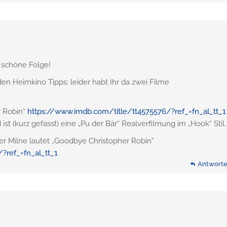
 schöne Folge!
n Heimkino Tipps: leider habt Ihr da zwei Filme
r Robin“
https://www.imdb.com/title/tt4575576/?ref_=fn_al_tt_1
st (kurz gefasst) eine „Pu der Bär“ Realverfilmung im „Hook“ Stil.
er Milne lautet „Goodbye Christopher Robin“
?ref_=fn_al_tt_1
Antwort