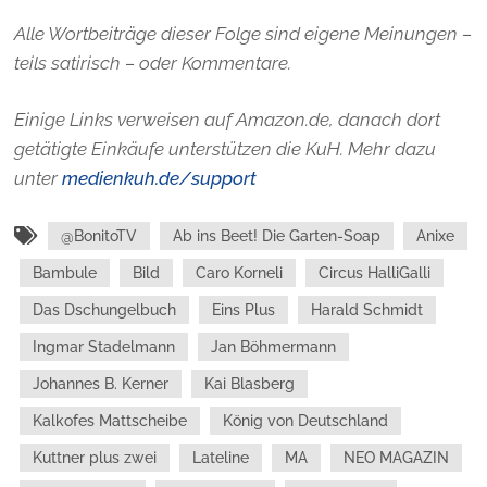
Alle Wortbeiträge dieser Folge sind eigene Meinungen –
teils satirisch – oder Kommentare.
Einige Links verweisen auf Amazon.de, danach dort
getätigte Einkäufe unterstützen die KuH. Mehr dazu
unter
medienkuh.de/support
@BonitoTV
Ab ins Beet! Die Garten-Soap
Anixe
Bambule
Bild
Caro Korneli
Circus HalliGalli
Das Dschungelbuch
Eins Plus
Harald Schmidt
Ingmar Stadelmann
Jan Böhmermann
Johannes B. Kerner
Kai Blasberg
Kalkofes Mattscheibe
König von Deutschland
Kuttner plus zwei
Lateline
MA
NEO MAGAZIN