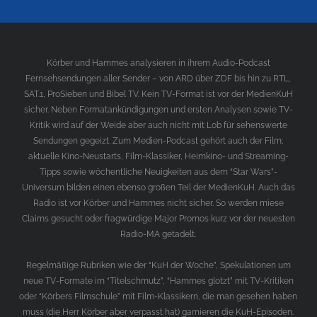
Körber und Hammes analysieren in ihrem Audio-Podcast
Fernsehsendungen aller Sender – von ARD über ZDF bis hin zu RTL,
SAT.1, ProSieben und Bibel TV. Kein TV-Format ist vor der MedienKuH
sicher. Neben Formatankündigungen und ersten Analysen sowie TV-
Kritik wird auf der Weide aber auch nicht mit Lob für sehenswerte
Sendungen gegeizt. Zum Medien-Podcast gehört auch der Film;
aktuelle Kino-Neustarts, Film-Klassiker, Heimkino- und Streaming-
Tipps sowie wöchentliche Neuigkeiten aus dem “Star Wars”-
Universum bilden einen ebenso großen Teil der MedienKuH. Auch das
Radio ist vor Körber und Hammes nicht sicher. So werden miese
Claims gesucht oder fragwürdige Major Promos kurz vor der neuesten
Radio-MA getadelt.
Regelmäßige Rubriken wie der “KuH der Woche”, Spekulationen um
neue TV-Formate im “Titelschmutz”, “Hammes glotzt” mit TV-Kritiken
oder “Körbers Filmschule” mit Film-Klassikern, die man gesehen haben
muss (die Herr Körber aber verpasst hat) garnieren die KuH-Episoden.