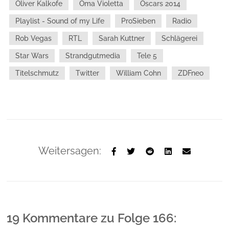
Oliver Kalkofe
Oma Violetta
Oscars 2014
Playlist - Sound of my Life
ProSieben
Radio
Rob Vegas
RTL
Sarah Kuttner
Schlägerei
Star Wars
Strandgutmedia
Tele 5
Titelschmutz
Twitter
William Cohn
ZDFneo
Weitersagen:
19 Kommentare
zu
Folge 166: