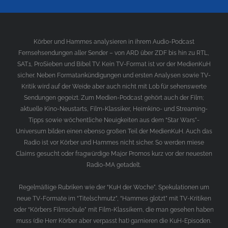
Körber und Hammes analysieren in ihrem Audio-Podcast
Fernsehsendungen aller Sender – von ARD über ZDF bis hin zu RTL,
SAT.1, ProSieben und Bibel TV. Kein TV-Format ist vor der MedienKuH
sicher. Neben Formatankündigungen und ersten Analysen sowie TV-
Kritik wird auf der Weide aber auch nicht mit Lob für sehenswerte
Sendungen gegeizt. Zum Medien-Podcast gehört auch der Film;
aktuelle Kino-Neustarts, Film-Klassiker, Heimkino- und Streaming-
Tipps sowie wöchentliche Neuigkeiten aus dem “Star Wars”-
Universum bilden einen ebenso großen Teil der MedienKuH. Auch das
Radio ist vor Körber und Hammes nicht sicher. So werden miese
Claims gesucht oder fragwürdige Major Promos kurz vor der neuesten
Radio-MA getadelt.
Regelmäßige Rubriken wie der “KuH der Woche”, Spekulationen um
neue TV-Formate im “Titelschmutz”, “Hammes glotzt” mit TV-Kritiken
oder “Körbers Filmschule” mit Film-Klassikern, die man gesehen haben
muss (die Herr Körber aber verpasst hat) garnieren die KuH-Episoden.