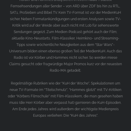
Fernsehsendungen aller Sender – von ARD über ZDF bis hin zu RTL,
SAT.1, ProSieben und Bibel TV. Kein TV-Format ist vor der MedienKuH
sicher. Neben Formatankündigungen und ersten Analysen sowie TV-
Kritik wird auf der Weide aber auch nicht mit Lob für sehenswerte
Sendungen gegeizt. Zum Medien-Podcast gehört auch der Film;
aktuelle Kino-Neustarts, Film-Klassiker, Heimkino- und Streaming-
Tipps sowie wöchentliche Neuigkeiten aus dem “Star Wars”-
Universum bilden einen ebenso großen Teil der MedienKuH. Auch das
Radio ist vor Körber und Hammes nicht sicher. So werden miese
Claims gesucht oder fragwürdige Major Promos kurz vor der neuesten
Radio-MA getadelt.
Regelmäßige Rubriken wie der “KuH der Woche”, Spekulationen um
neue TV-Formate im “Titelschmutz”, “Hammes glotzt” mit TV-Kritiken
oder “Körbers Filmschule” mit Film-Klassikern, die man gesehen haben
muss (die Herr Körber aber verpasst hat) garnieren die KuH-Episoden.
Am Ende jedes Jahres wird außerdem der wichtigste Medienpreis
Europas verliehen: Die “KuH des Jahres”.