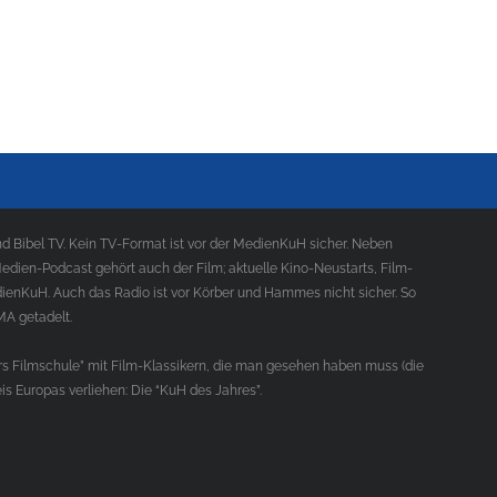
 Bibel TV. Kein TV-Format ist vor der MedienKuH sicher. Neben
ien-Podcast gehört auch der Film; aktuelle Kino-Neustarts, Film-
ienKuH. Auch das Radio ist vor Körber und Hammes nicht sicher. So
MA getadelt.
s Filmschule” mit Film-Klassikern, die man gesehen haben muss (die
s Europas verliehen: Die “KuH des Jahres”.