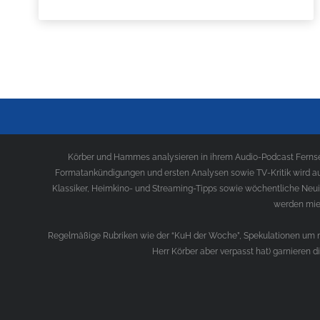
Körber und Hammes analysieren in ihrem Audio-Podcast Fernseh
Formatankündigungen und ersten Analysen sowie TV-Kritik wird au
Klassiker, Heimkino- und Streaming-Tipps sowie wöchentliche Neui
werden mies
Regelmäßige Rubriken wie der “KuH der Woche”, Spekulationen um ne
Herr Körber aber verpasst hat) garnieren 