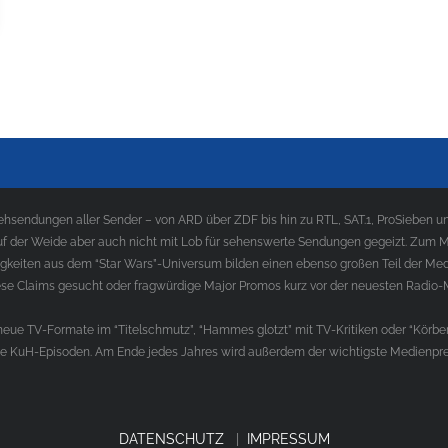
sendungen aller Sender – von ARD über ZDF bis hin zu RTL, SAT.1, ProSieben und
f der Weide aber auch nicht mit Lob für sehenswerte Sendungen gegeizt. Zum Med
gkeiten aus dem “Star Wars”-Universum bilden einen ebenso großen Teil der Med
e Claims gesucht oder fragwürdige Major Promos kurz vor der neuesten Radio-
ue TV-Formate im “Titelschmutz”, “Hammes glotzt” mit TV-Kritiken oder “Körber
die KuH-Episoden. Am Ende jedes Jahres wird außerdem der wichtigste Medienprei
DATENSCHUTZ
|
IMPRESSUM