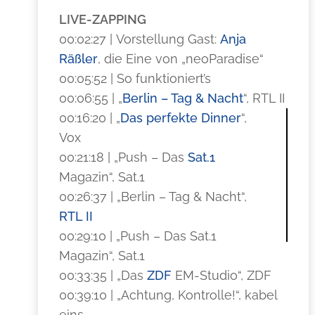
LIVE-ZAPPING
00:02:27 | Vorstellung Gast:
Anja
Räßler
, die Eine von „neoParadise“
00:05:52 | So funktioniert’s
00:06:55 | „
Berlin – Tag & Nacht
“, RTL II
00:16:20 | „
Das perfekte Dinner
“,
Vox
00:21:18 | „Push – Das
Sat.1
Magazin“, Sat.1
00:26:37 | „Berlin – Tag & Nacht“,
RTL II
00:29:10 | „Push – Das Sat.1
Magazin“, Sat.1
00:33:35 | „Das
ZDF
EM-Studio“, ZDF
00:39:10 | „Achtung, Kontrolle!“, kabel
eins