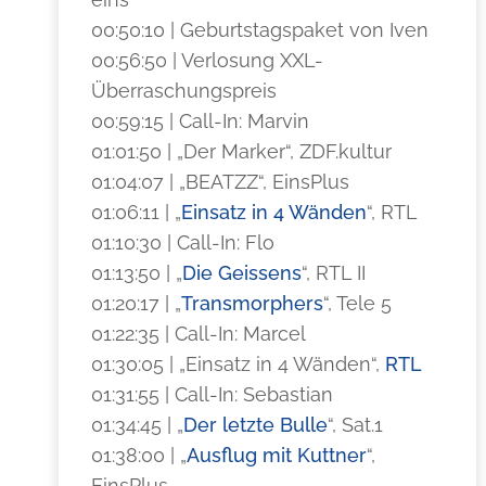
00:50:10 | Geburtstagspaket von Iven
00:56:50 | Verlosung XXL-
Überraschungspreis
00:59:15 | Call-In: Marvin
01:01:50 | „Der Marker“, ZDF.kultur
01:04:07 | „BEATZZ“, EinsPlus
01:06:11 | „
Einsatz in 4 Wänden
“, RTL
01:10:30 | Call-In: Flo
01:13:50 | „
Die Geissens
“, RTL II
01:20:17 | „
Transmorphers
“, Tele 5
01:22:35 | Call-In: Marcel
01:30:05 | „Einsatz in 4 Wänden“,
RTL
01:31:55 | Call-In: Sebastian
01:34:45 | „
Der letzte Bulle
“, Sat.1
01:38:00 | „
Ausflug mit Kuttner
“,
EinsPlus