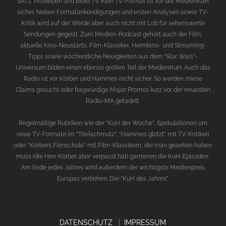
SAT.1, ProSieben und Bibel TV. Kein TV-Format ist vor der MedienKuH
sicher. Neben Formatankündigungen und ersten Analysen sowie TV-
Kritik wird auf der Weide aber auch nicht mit Lob für sehenswerte
Sendungen gegeizt. Zum Medien-Podcast gehört auch der Film;
aktuelle Kino-Neustarts, Film-Klassiker, Heimkino- und Streaming-
Tipps sowie wöchentliche Neuigkeiten aus dem “Star Wars”-
Universum bilden einen ebenso großen Teil der MedienKuH. Auch das
Radio ist vor Körber und Hammes nicht sicher. So werden miese
Claims gesucht oder fragwürdige Major Promos kurz vor der neuesten
Radio-MA getadelt.
Regelmäßige Rubriken wie der “KuH der Woche”, Spekulationen um
neue TV-Formate im “Titelschmutz”, “Hammes glotzt” mit TV-Kritiken
oder “Körbers Filmschule” mit Film-Klassikern, die man gesehen haben
muss (die Herr Körber aber verpasst hat) garnieren die KuH-Episoden.
Am Ende jedes Jahres wird außerdem der wichtigste Medienpreis
Europas verliehen: Die “KuH des Jahres”.
DATENSCHUTZ
|
IMPRESSUM