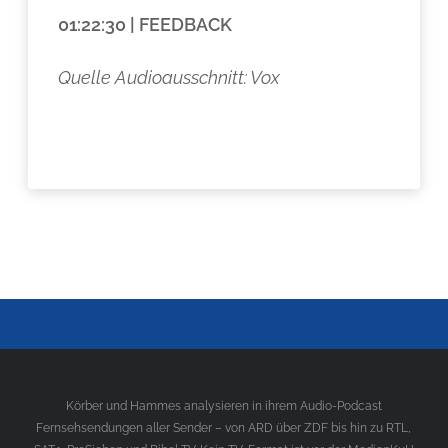
01:22:30 | FEEDBACK
Quelle Audioausschnitt: Vox
Körber und Hammes analysieren in ihrem Audio-Podcast
Fernsehsendungen aller Sender – von ARD über ZDF bis hin zu RTL,