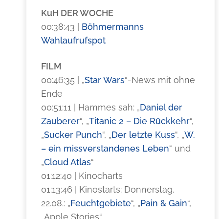
KuH DER WOCHE
00:38:43 |
Böhmermanns
Wahlaufrufspot
FILM
00:46:35 | „
Star Wars
“-News mit ohne
Ende
00:51:11 | Hammes sah: „
Daniel der
Zauberer
“, „
Titanic 2 – Die Rückkehr
“,
„
Sucker Punch
“, „
Der letzte Kuss
“, „
W.
– ein missverstandenes Leben
“ und
„
Cloud Atlas
“
01:12:40 | Kinocharts
01:13:46 | Kinostarts: Donnerstag,
22.08.: „
Feuchtgebiete
“, „
Pain & Gain
“,
„Apple Stories“