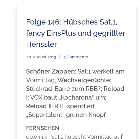
Folge 146: Hübsches Sat.1,
fancy EinsPlus und gegrillter
Henssler
20. August 2013
3 Comments
Schöner Zappen:
Sat.1 werkelt am
Vormittag;
Wechselgerüchte:
Stuckrad-Barre zum RBB?;
Reload
I:
VOX baut „Kocharena“ um;
Reload II:
RTL spendiert
„Supertalent“ grünen Knopf.
FERNSEHEN
00:04:13 | Sat.1 hübscht Vormittag auf