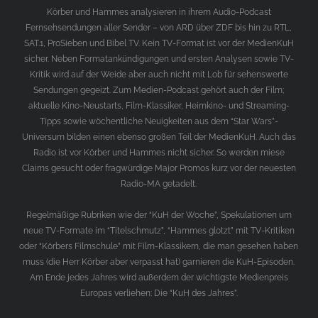
Körber und Hammes analysieren in ihrem Audio-Podcast
Fernsehsendungen aller Sender – von ARD über ZDF bis hin zu RTL,
SAT.1, ProSieben und Bibel TV. Kein TV-Format ist vor der MedienKuH
sicher. Neben Formatankündigungen und ersten Analysen sowie TV-
Kritik wird auf der Weide aber auch nicht mit Lob für sehenswerte
Sendungen gegeizt. Zum Medien-Podcast gehört auch der Film;
aktuelle Kino-Neustarts, Film-Klassiker, Heimkino- und Streaming-
Tipps sowie wöchentliche Neuigkeiten aus dem “Star Wars”-
Universum bilden einen ebenso großen Teil der MedienKuH. Auch das
Radio ist vor Körber und Hammes nicht sicher. So werden miese
Claims gesucht oder fragwürdige Major Promos kurz vor der neuesten
Radio-MA getadelt.
Regelmäßige Rubriken wie der “KuH der Woche”, Spekulationen um
neue TV-Formate im “Titelschmutz”, “Hammes glotzt” mit TV-Kritiken
oder “Körbers Filmschule” mit Film-Klassikern, die man gesehen haben
muss (die Herr Körber aber verpasst hat) garnieren die KuH-Episoden.
Am Ende jedes Jahres wird außerdem der wichtigste Medienpreis
Europas verliehen: Die “KuH des Jahres”.