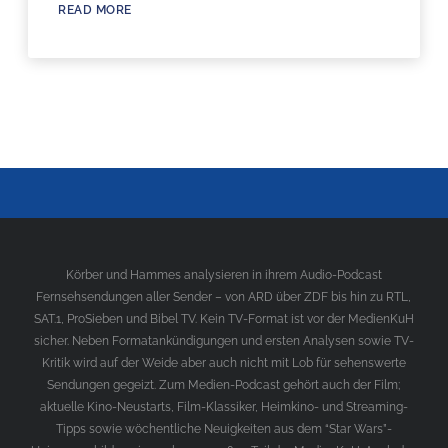
READ MORE
Körber und Hammes analysieren in ihrem Audio-Podcast
Fernsehsendungen aller Sender – von ARD über ZDF bis hin zu RTL,
SAT.1, ProSieben und Bibel TV. Kein TV-Format ist vor der MedienKuH
sicher. Neben Formatankündigungen und ersten Analysen sowie TV-
Kritik wird auf der Weide aber auch nicht mit Lob für sehenswerte
Sendungen gegeizt. Zum Medien-Podcast gehört auch der Film;
aktuelle Kino-Neustarts, Film-Klassiker, Heimkino- und Streaming-
Tipps sowie wöchentliche Neuigkeiten aus dem “Star Wars”-