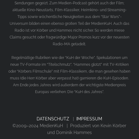
Sendungen gegeizt. Zum Medien-Podcast gehört auch der Film;
aktuelle Kino-Neustarts, Film-Klassiker, Heimkino- und Streaming-
Tipps sowie wöchentliche Neuigkeiten aus dem “Star Wars”-
Universum bilden einen ebenso großen Teil der MedienKuH. Auch das
Radio ist vor Körber und Hammes nicht sicher. So werden miese
Claims gesucht oder fragwürdige Major Promos kurz vor der neuesten
Radio-MA getadelt.
Regelmäßige Rubriken wie der “KuH der Woche”, Spekulationen um
neue TV-Formate im “Titelschmutz”, “Hammes glotzt” mit TV-Kritiken
oder “Körbers Filmschule” mit Film-Klassikern, die man gesehen haben
muss (die Herr Körber aber verpasst hat) garnieren die KuH-Episoden.
Am Ende jedes Jahres wird außerdem der wichtigste Medienpreis
Europas verliehen: Die “KuH des Jahres”.
DATENSCHUTZ
|
IMPRESSUM
©2009–2024 MedienKuH | Produziert von Kevin Körber
und Dominik Hammes