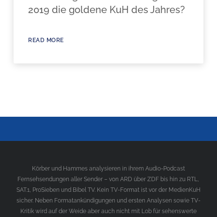
2019 die goldene KuH des Jahres?
READ MORE
Körber und Hammes analysieren in ihrem Audio-Podcast
Fernsehsendungen aller Sender – von ARD über ZDF bis hin zu RTL,
SAT.1, ProSieben und Bibel TV. Kein TV-Format ist vor der MedienKuH
sicher. Neben Formatankündigungen und ersten Analysen sowie TV-
Kritik wird auf der Weide aber auch nicht mit Lob für sehenswerte