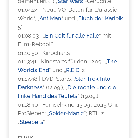
dementiert (?) „
Star Wars
“-Gerüchte
01:04:24 | Neue VÖ-Daten für „Jurassic
World“, „
Ant Man
“ und „
Fluch der Karibik
5“
01:08:03 | „
Ein Colt für alle Fälle
“ mit
Film-Reboot?
01:10:50 | Kinocharts
01:13:41 | Kinostarts für den 12.09.: „
The
World’s End
“ und „
R.E.D
. 2“
01:17:48 | DVD-Starts: „
Star Trek Into
Darkness
“ (12.09.), „
Die rechte und die
linke Hand des Teufels
“ (19.09.)
01:18:40 | Fernsehkino: 13.09., 20:15 Uhr,
ProSieben: „
Spider-Man 2
“; RTL 2:
„
Sleepers
“