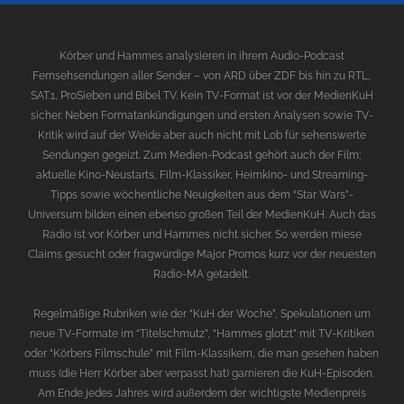
Körber und Hammes analysieren in ihrem Audio-Podcast
Fernsehsendungen aller Sender – von ARD über ZDF bis hin zu RTL,
SAT.1, ProSieben und Bibel TV. Kein TV-Format ist vor der MedienKuH
sicher. Neben Formatankündigungen und ersten Analysen sowie TV-
Kritik wird auf der Weide aber auch nicht mit Lob für sehenswerte
Sendungen gegeizt. Zum Medien-Podcast gehört auch der Film;
aktuelle Kino-Neustarts, Film-Klassiker, Heimkino- und Streaming-
Tipps sowie wöchentliche Neuigkeiten aus dem “Star Wars”-
Universum bilden einen ebenso großen Teil der MedienKuH. Auch das
Radio ist vor Körber und Hammes nicht sicher. So werden miese
Claims gesucht oder fragwürdige Major Promos kurz vor der neuesten
Radio-MA getadelt.
Regelmäßige Rubriken wie der “KuH der Woche”, Spekulationen um
neue TV-Formate im “Titelschmutz”, “Hammes glotzt” mit TV-Kritiken
oder “Körbers Filmschule” mit Film-Klassikern, die man gesehen haben
muss (die Herr Körber aber verpasst hat) garnieren die KuH-Episoden.
Am Ende jedes Jahres wird außerdem der wichtigste Medienpreis