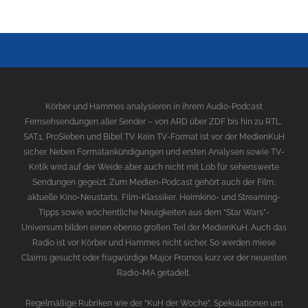
Körber und Hammes analysieren in ihrem Audio-Podcast
Fernsehsendungen aller Sender – von ARD über ZDF bis hin zu RTL,
SAT.1, ProSieben und Bibel TV. Kein TV-Format ist vor der MedienKuH
sicher. Neben Formatankündigungen und ersten Analysen sowie TV-
Kritik wird auf der Weide aber auch nicht mit Lob für sehenswerte
Sendungen gegeizt. Zum Medien-Podcast gehört auch der Film;
aktuelle Kino-Neustarts, Film-Klassiker, Heimkino- und Streaming-
Tipps sowie wöchentliche Neuigkeiten aus dem “Star Wars”-
Universum bilden einen ebenso großen Teil der MedienKuH. Auch das
Radio ist vor Körber und Hammes nicht sicher. So werden miese
Claims gesucht oder fragwürdige Major Promos kurz vor der neuesten
Radio-MA getadelt.
Regelmäßige Rubriken wie der “KuH der Woche”, Spekulationen um