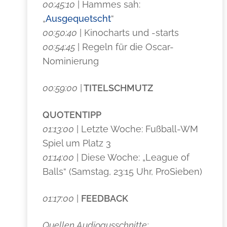
00:45:10
| Hammes sah:
„
Ausgequetscht
“
00:50:40
| Kinocharts und -starts
00:54:45
| Regeln für die Oscar-
Nominierung
00:59:00
|
TITELSCHMUTZ
QUOTENTIPP
01:13:00
| Letzte Woche: Fußball-WM
Spiel um Platz 3
01:14:00
| Diese Woche: „League of
Balls“ (Samstag, 23:15 Uhr, ProSieben)
01:17:00
|
FEEDBACK
Quellen Audioausschnitte: