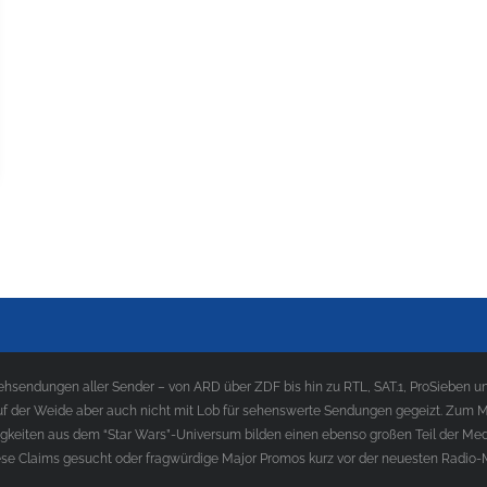
sendungen aller Sender – von ARD über ZDF bis hin zu RTL, SAT.1, ProSieben und
f der Weide aber auch nicht mit Lob für sehenswerte Sendungen gegeizt. Zum Med
gkeiten aus dem “Star Wars”-Universum bilden einen ebenso großen Teil der Med
e Claims gesucht oder fragwürdige Major Promos kurz vor der neuesten Radio-