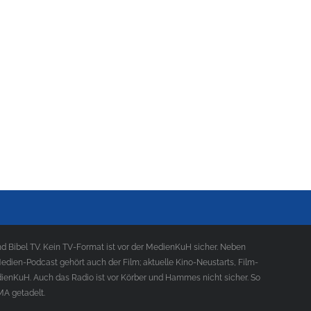
 Bibel TV. Kein TV-Format ist vor der MedienKuH sicher. Neben
ien-Podcast gehört auch der Film; aktuelle Kino-Neustarts, Film-
ienKuH. Auch das Radio ist vor Körber und Hammes nicht sicher. So
MA getadelt.