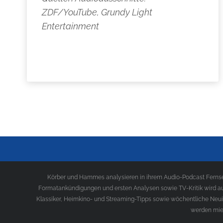
ZDF/YouTube, Grundy Light
Entertainment
Körber und Hammes analysieren in ihrem Audio-Podcast Fernseh
Formatankündigungen und ersten Analysen sowie TV-Kritik wird au
Klassiker, Heimkino- und Streaming-Tipps sowie wöchentliche Neui
werden mies