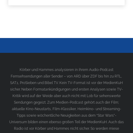
Körber und Hammes analysieren in ihrem Audio-Podcast
Fernsehsendungen aller Sender – von ARD über ZDF bis hin zu RTL,
SAT.1, ProSieben und Bibel TV. Kein TV-Format ist vor der MedienKuH
sicher. Neben Formatankündigungen und ersten Analysen sowie TV-
Kritik wird auf der Weide aber auch nicht mit Lob für sehenswerte
Sendungen gegeizt. Zum Medien-Podcast gehört auch der Film;
aktuelle Kino-Neustarts, Film-Klassiker, Heimkino- und Streaming-
Tipps sowie wöchentliche Neuigkeiten aus dem “Star Wars”-
Universum bilden einen ebenso großen Teil der MedienKuH. Auch das
Radio ist vor Körber und Hammes nicht sicher. So werden miese