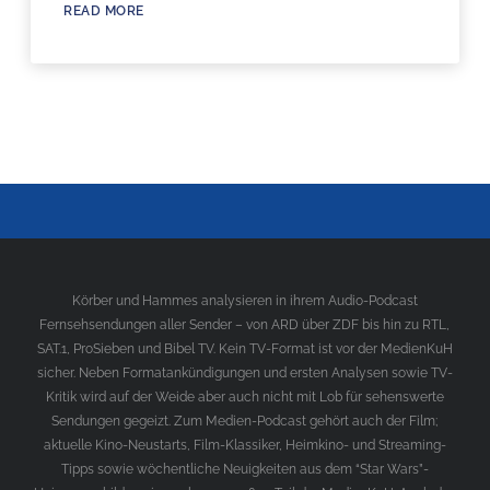
READ MORE
Körber und Hammes analysieren in ihrem Audio-Podcast
Fernsehsendungen aller Sender – von ARD über ZDF bis hin zu RTL,
SAT.1, ProSieben und Bibel TV. Kein TV-Format ist vor der MedienKuH
sicher. Neben Formatankündigungen und ersten Analysen sowie TV-
Kritik wird auf der Weide aber auch nicht mit Lob für sehenswerte
Sendungen gegeizt. Zum Medien-Podcast gehört auch der Film;
aktuelle Kino-Neustarts, Film-Klassiker, Heimkino- und Streaming-
Tipps sowie wöchentliche Neuigkeiten aus dem “Star Wars”-