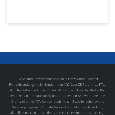
Körber und Hammes analysieren in ihrem Audio-Podcast
Fernsehsendungen aller Sender – von ARD über ZDF bis hin zu RTL,
SAT.1, ProSieben und Bibel TV. Kein TV-Format ist vor der MedienKuH
sicher. Neben Formatankündigungen und ersten Analysen sowie TV-
Kritik wird auf der Weide aber auch nicht mit Lob für sehenswerte
Sendungen gegeizt. Zum Medien-Podcast gehört auch der Film;
aktuelle Kino-Neustarts, Film-Klassiker, Heimkino- und Streaming-