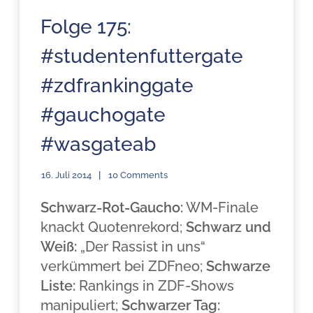
Folge 175:
#studentenfuttergate
#zdfrankinggate
#gauchogate
#wasgateab
16. Juli 2014
10 Comments
Schwarz-Rot-Gaucho:
WM-Finale
knackt Quotenrekord;
Schwarz und
Weiß:
„Der Rassist in uns“
verkümmert bei ZDFneo;
Schwarze
Liste:
Rankings in ZDF-Shows
manipuliert;
Schwarzer Tag: