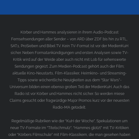
Körber und Hammes analysieren in ihrem Audio-Podcast
Fernsehsendungen aller Sender – von ARD über ZDF bis hin zu RTL,
SAT.1, ProSieben und Bibel TV. Kein TV-Format ist vor der MedienKuH
sicher. Neben Formatankündigungen und ersten Analysen sowie TV-
Kritik wird auf der Weide aber auch nicht mit Lob für sehenswerte
Sendungen gegeizt. Zum Medien-Podcast gehört auch der Film;
aktuelle Kino-Neustarts, Film-Klassiker, Heimkino- und Streaming-
Tipps sowie wöchentliche Neuigkeiten aus dem “Star Wars”-
Universum bilden einen ebenso großen Teil der MedienKuH. Auch das
Radio ist vor Körber und Hammes nicht sicher. So werden miese
Claims gesucht oder fragwürdige Major Promos kurz vor der neuesten
Radio-MA getadelt.
Regelmäßige Rubriken wie der “KuH der Woche”, Spekulationen um
neue TV-Formate im “Titelschmutz”, “Hammes glotzt” mit TV-Kritiken
oder “Körbers Filmschule” mit Film-Klassikern, die man gesehen haben