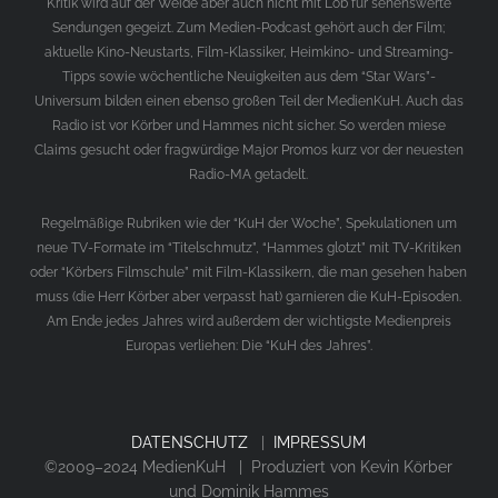
Kritik wird auf der Weide aber auch nicht mit Lob für sehenswerte
Sendungen gegeizt. Zum Medien-Podcast gehört auch der Film;
aktuelle Kino-Neustarts, Film-Klassiker, Heimkino- und Streaming-
Tipps sowie wöchentliche Neuigkeiten aus dem “Star Wars”-
Universum bilden einen ebenso großen Teil der MedienKuH. Auch das
Radio ist vor Körber und Hammes nicht sicher. So werden miese
Claims gesucht oder fragwürdige Major Promos kurz vor der neuesten
Radio-MA getadelt.
Regelmäßige Rubriken wie der “KuH der Woche”, Spekulationen um
neue TV-Formate im “Titelschmutz”, “Hammes glotzt” mit TV-Kritiken
oder “Körbers Filmschule” mit Film-Klassikern, die man gesehen haben
muss (die Herr Körber aber verpasst hat) garnieren die KuH-Episoden.
Am Ende jedes Jahres wird außerdem der wichtigste Medienpreis
Europas verliehen: Die “KuH des Jahres”.
DATENSCHUTZ
|
IMPRESSUM
©2009–2024 MedienKuH | Produziert von Kevin Körber
und Dominik Hammes