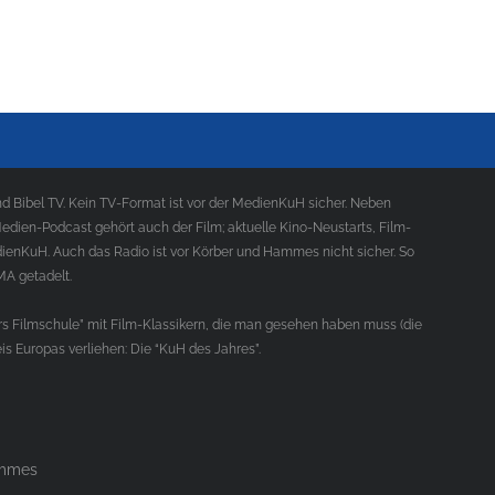
 Bibel TV. Kein TV-Format ist vor der MedienKuH sicher. Neben
ien-Podcast gehört auch der Film; aktuelle Kino-Neustarts, Film-
ienKuH. Auch das Radio ist vor Körber und Hammes nicht sicher. So
MA getadelt.
s Filmschule” mit Film-Klassikern, die man gesehen haben muss (die
s Europas verliehen: Die “KuH des Jahres”.
ammes