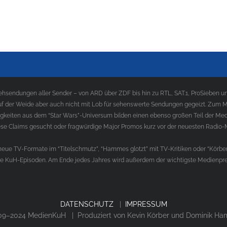
sendungen aller Sender – von ARD über ZDF bis hin zu RTL, SAT.1, ProSieben und
f der Weide aber auch nicht mit Lob für sehenswerte Sendungen gegeizt. Zum Med
gkeiten aus dem “Star Wars”-Universum bilden einen ebenso großen Teil der Med
e Claims gesucht oder fragwürdige Major Promos kurz vor der neuesten Radio-
ue TV-Formate im “Titelschmutz”, “Hammes glotzt” mit TV-Kritiken oder “Körber
die KuH-Episoden. Am Ende jedes Jahres wird außerdem der wichtigste Medienprei
DATENSCHUTZ
|
IMPRESSUM
9–2024 MedienKuH | Produziert von Kevin Körber und Dominik H