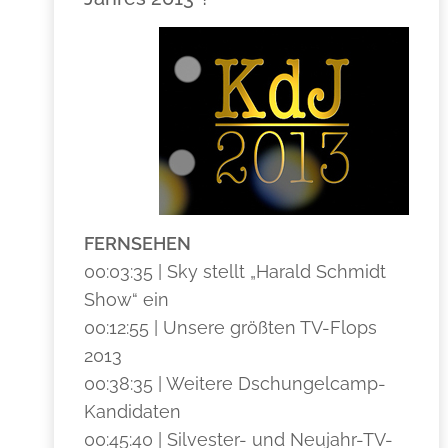
FERNSEHEN
00:03:35 | Sky stellt „Harald Schmidt
Show“ ein
00:12:55 | Unsere größten TV-Flops
2013
00:38:35 | Weitere Dschungelcamp-
Kandidaten
00:45:40 | Silvester- und Neujahr-TV-