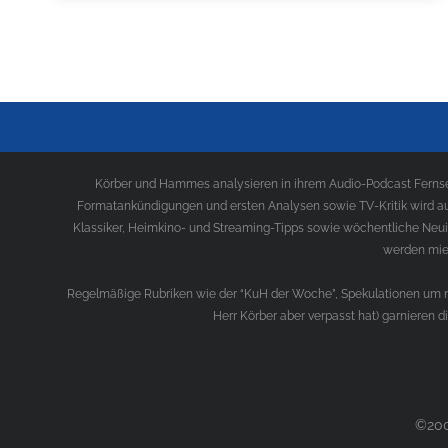
Körber und Hammes analysieren in ihrem Audio-Podcast Fernseh
Formatankündigungen und ersten Analysen sowie TV-Kritik wird au
Klassiker, Heimkino- und Streaming-Tipps sowie wöchentliche Neui
werden mies
Regelmäßige Rubriken wie der “KuH der Woche”, Spekulationen um ne
Herr Körber aber verpasst hat) garnieren 
©200