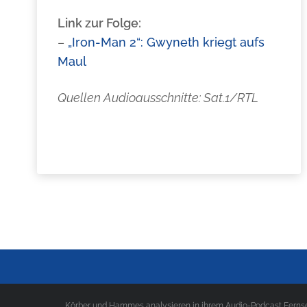
Link zur Folge:
–
„Iron-Man 2“: Gwyneth kriegt aufs
Maul
Quellen Audioausschnitte: Sat.1/RTL
Körber und Hammes analysieren in ihrem Audio-Podcast Fernseh