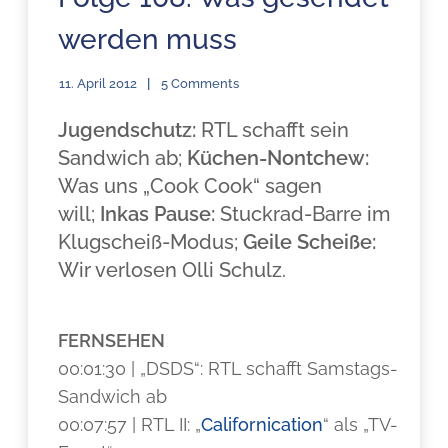
werden muss
11. April 2012
5 Comments
Jugendschutz:
RTL schafft sein
Sandwich ab;
Küchen-Nontchew:
Was uns „Cook Cook“ sagen
will;
Inkas Pause:
Stuckrad-Barre im
Klugscheiß-Modus;
Geile Scheiße:
Wir verlosen Olli Schulz.
FERNSEHEN
00:01:30 | „DSDS“: RTL schafft Samstags-
Sandwich ab
00:07:57 | RTL II: „
Californication
“ als „TV-