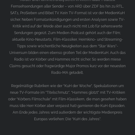
Fernsehsendungen aller Sender – von ARD über ZDF bis hin zu RTL,
SAT.1, ProSieben und Bibel TV. Kein TV-Format ist vor der MedienKuH
sicher. Neben Formatankündigungen und ersten Analysen sowie TV-
Kritik wird auf der Weide aber auch nicht mit Lob für sehenswerte
Sendungen gegeizt. Zum Medien-Podcast gehört auch der Film;
aktuelle Kino-Neustarts, Film-Klassiker, Heimkino- und Streaming-
Tipps sowie wöchentliche Neuigkeiten aus dem “Star Wars”-
Universum bilden einen ebenso großen Teil der MedienKuH. Auch das
Radio ist vor Körber und Hammes nicht sicher. So werden miese
Claims gesucht oder fragwürdige Major Promos kurz vor der neuesten
Radio-MA getadelt.
Regelmäßige Rubriken wie der “KuH der Woche”, Spekulationen um
neue TV-Formate im “Titelschmutz”, “Hammes glotzt” mit TV-Kritiken
oder “Körbers Filmschule” mit Film-Klassikern, die man gesehen haben
muss (die Herr Körber aber verpasst hat) garnieren die KuH-Episoden.
Am Ende jedes Jahres wird außerdem der wichtigste Medienpreis
Europas verliehen: Die “KuH des Jahres”.