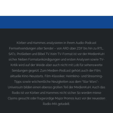
Körber und Hammes analysieren in ihrem Audio-Podcast
Fernsehsendungen aller Sender – von ARD über ZDF bis hin zu RTL,
SAT.1, ProSieben und Bibel TV. Kein TV-Format ist vor der MedienKuH
sicher. Neben Formatankündigungen und ersten Analysen sowie TV-
Kritik wird auf der Weide aber auch nicht mit Lob für sehenswerte
Sendungen gegeizt. Zum Medien-Podcast gehört auch der Film;
aktuelle Kino-Neustarts, Film-Klassiker, Heimkino- und Streaming-
Tipps sowie wöchentliche Neuigkeiten aus dem “Star Wars”-
Universum bilden einen ebenso großen Teil der MedienKuH. Auch das
Radio ist vor Körber und Hammes nicht sicher. So werden miese
Claims gesucht oder fragwürdige Major Promos kurz vor der neuesten
Radio-MA getadelt.