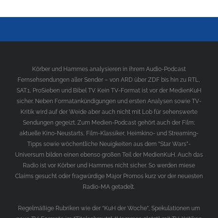
Körber und Hammes analysieren in ihrem Audio-Podcast
Fernsehsendungen aller Sender – von ARD über ZDF bis hin zu RTL,
SAT.1, ProSieben und Bibel TV. Kein TV-Format ist vor der MedienKuH
sicher. Neben Formatankündigungen und ersten Analysen sowie TV-
Kritik wird auf der Weide aber auch nicht mit Lob für sehenswerte
Sendungen gegeizt. Zum Medien-Podcast gehört auch der Film;
aktuelle Kino-Neustarts, Film-Klassiker, Heimkino- und Streaming-
Tipps sowie wöchentliche Neuigkeiten aus dem “Star Wars”-
Universum bilden einen ebenso großen Teil der MedienKuH. Auch das
Radio ist vor Körber und Hammes nicht sicher. So werden miese
Claims gesucht oder fragwürdige Major Promos kurz vor der neuesten
Radio-MA getadelt.
Regelmäßige Rubriken wie der “KuH der Woche”, Spekulationen um