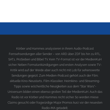
Körber und Hammes analysieren in ihrem Audio-Podcast
Fernsehsendungen aller Sender – von ARD über ZDF bis hin zu RTL,
SAT.1, ProSieben und Bibel TV. Kein TV-Format ist vor der MedienKuH
sicher. Neben Formatankündigungen und ersten Analysen sowie TV-
Kritik wird auf der Weide aber auch nicht mit Lob für sehenswerte
Sendungen gegeizt. Zum Medien-Podcast gehört auch der Film;
aktuelle Kino-Neustarts, Film-Klassiker, Heimkino- und Streaming-
Tipps sowie wöchentliche Neuigkeiten aus dem “Star Wars”-
Universum bilden einen ebenso großen Teil der MedienKuH. Auch das
Radio ist vor Körber und Hammes nicht sicher. So werden miese
Claims gesucht oder fragwürdige Major Promos kurz vor der neuesten
Radio-MA getadelt.