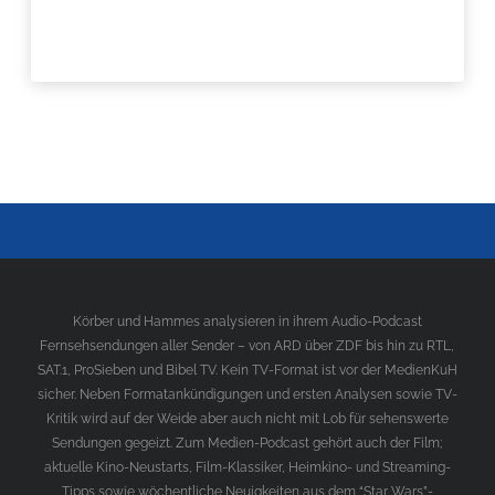
Körber und Hammes analysieren in ihrem Audio-Podcast
Fernsehsendungen aller Sender – von ARD über ZDF bis hin zu RTL,
SAT.1, ProSieben und Bibel TV. Kein TV-Format ist vor der MedienKuH
sicher. Neben Formatankündigungen und ersten Analysen sowie TV-
Kritik wird auf der Weide aber auch nicht mit Lob für sehenswerte
Sendungen gegeizt. Zum Medien-Podcast gehört auch der Film;
aktuelle Kino-Neustarts, Film-Klassiker, Heimkino- und Streaming-
Tipps sowie wöchentliche Neuigkeiten aus dem “Star Wars”-