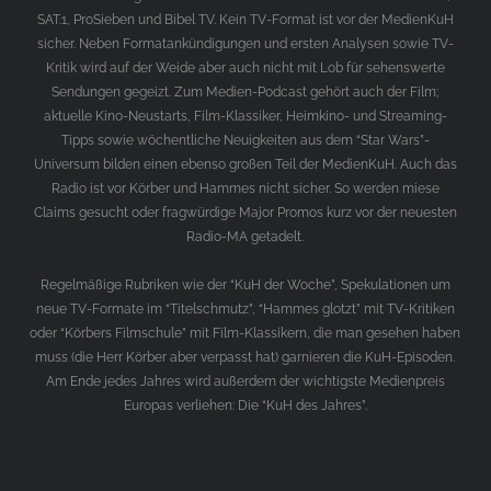
SAT.1, ProSieben und Bibel TV. Kein TV-Format ist vor der MedienKuH
sicher. Neben Formatankündigungen und ersten Analysen sowie TV-
Kritik wird auf der Weide aber auch nicht mit Lob für sehenswerte
Sendungen gegeizt. Zum Medien-Podcast gehört auch der Film;
aktuelle Kino-Neustarts, Film-Klassiker, Heimkino- und Streaming-
Tipps sowie wöchentliche Neuigkeiten aus dem “Star Wars”-
Universum bilden einen ebenso großen Teil der MedienKuH. Auch das
Radio ist vor Körber und Hammes nicht sicher. So werden miese
Claims gesucht oder fragwürdige Major Promos kurz vor der neuesten
Radio-MA getadelt.
Regelmäßige Rubriken wie der “KuH der Woche”, Spekulationen um
neue TV-Formate im “Titelschmutz”, “Hammes glotzt” mit TV-Kritiken
oder “Körbers Filmschule” mit Film-Klassikern, die man gesehen haben
muss (die Herr Körber aber verpasst hat) garnieren die KuH-Episoden.
Am Ende jedes Jahres wird außerdem der wichtigste Medienpreis
Europas verliehen: Die “KuH des Jahres”.