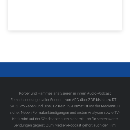
Körber und Hammes analysieren in ihrem Audio-Podcast
Fernsehsendungen aller Sender – von ARD über ZDF bis hin zu RTL,
SAT.1, ProSieben und Bibel TV. Kein TV-Format ist vor der MedienKuH
sicher. Neben Formatankündigungen und ersten Analysen sowie TV-
Kritik wird auf der Weide aber auch nicht mit Lob für sehenswerte
Sendungen gegeizt. Zum Medien-Podcast gehört auch der Film;