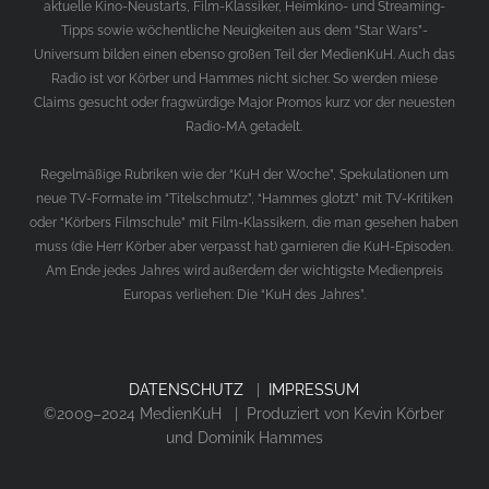
aktuelle Kino-Neustarts, Film-Klassiker, Heimkino- und Streaming-
Tipps sowie wöchentliche Neuigkeiten aus dem “Star Wars”-
Universum bilden einen ebenso großen Teil der MedienKuH. Auch das
Radio ist vor Körber und Hammes nicht sicher. So werden miese
Claims gesucht oder fragwürdige Major Promos kurz vor der neuesten
Radio-MA getadelt.
Regelmäßige Rubriken wie der “KuH der Woche”, Spekulationen um
neue TV-Formate im “Titelschmutz”, “Hammes glotzt” mit TV-Kritiken
oder “Körbers Filmschule” mit Film-Klassikern, die man gesehen haben
muss (die Herr Körber aber verpasst hat) garnieren die KuH-Episoden.
Am Ende jedes Jahres wird außerdem der wichtigste Medienpreis
Europas verliehen: Die “KuH des Jahres”.
DATENSCHUTZ
|
IMPRESSUM
©2009–2024 MedienKuH | Produziert von Kevin Körber
und Dominik Hammes