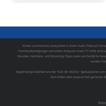
Körber und Hammes analysieren in ihrem Audio-Podcast Fernseh
Formatankündigungen und ersten Analysen sowie TV-Kritik wird au
Klassiker, Heimkino- und Streaming-Tipps sowie wöchentliche Neui
werden mies
Regelmäßige Rubriken wie der “KuH der Woche”, Spekulationen um ne
Herr Körber aber verpasst hat) garnieren 
©200