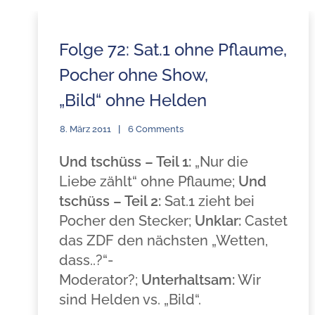
Folge 72: Sat.1 ohne Pflaume,
Pocher ohne Show,
„Bild“ ohne Helden
8. März 2011
6 Comments
Und tschüss – Teil 1:
„Nur die
Liebe zählt“ ohne Pflaume;
Und
tschüss – Teil 2:
Sat.1 zieht bei
Pocher den Stecker;
Unklar:
Castet
das ZDF den nächsten „Wetten,
dass..?“-
Moderator?;
Unterhaltsam:
Wir
sind Helden vs. „Bild“.