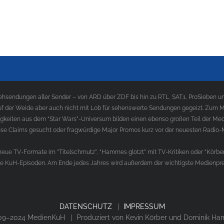
sendungen aller Sender – von ARD über ZDF bis hin zu RTL, SAT.1, ProSieben und
f der Weide aber auch nicht mit Lob für sehenswerte Sendungen gegeizt. Zum Med
gkeiten aus dem “Star Wars”-Universum bilden einen ebenso großen Teil der Med
e Claims gesucht oder fragwürdige Major Promos kurz vor der neuesten Radio-
ue TV-Formate im “Titelschmutz”, “Hammes glotzt” mit TV-Kritiken oder “Körber
die KuH-Episoden. Am Ende jedes Jahres wird außerdem der wichtigste Medienprei
DATENSCHUTZ
|
IMPRESSUM
9–2024 MedienKuH | Produziert von Kevin Körber und Dominik H