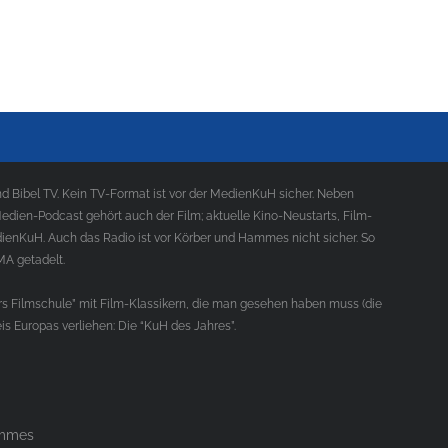
 Bibel TV. Kein TV-Format ist vor der MedienKuH sicher. Neben
ien-Podcast gehört auch der Film; aktuelle Kino-Neustarts, Film-
ienKuH. Auch das Radio ist vor Körber und Hammes nicht sicher. So
MA getadelt.
s Filmschule” mit Film-Klassikern, die man gesehen haben muss (die
s Europas verliehen: Die “KuH des Jahres”.
ammes