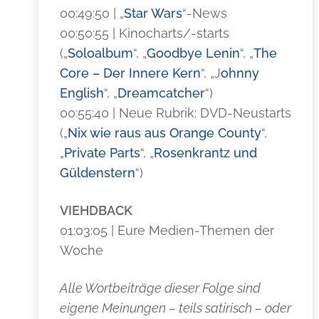
00:49:50 | „
Star Wars
“-News
00:50:55 | Kinocharts/-starts
(„
Soloalbum
“, „
Goodbye Lenin
“, „
The
Core – Der Innere Kern
“, „J
ohnny
English
“, „
Dreamcatcher
“)
00:55:40 | Neue Rubrik: DVD-Neustarts
(„
Nix wie raus aus Orange County
“,
„
Private Parts
“, „
Rosenkrantz und
Güldenstern
“)
VIEHDBACK
01:03:05 | Eure Medien-Themen der
Woche
Alle Wortbeiträge dieser Folge sind
eigene Meinungen – teils satirisch – oder