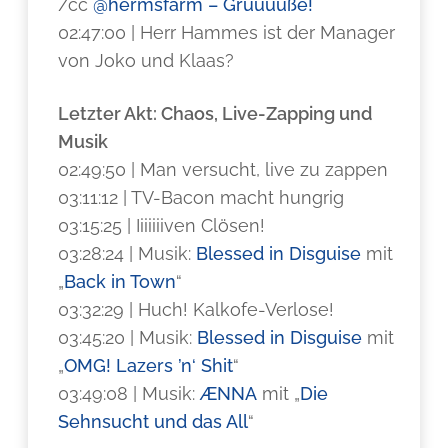
/cc
@hermsfarm – Grüüüüße!
02:47:00 | Herr Hammes ist der Manager
von Joko und Klaas?
Letzter Akt: Chaos, Live-Zapping und
Musik
02:49:50 | Man versucht, live zu zappen
03:11:12 | TV-Bacon macht hungrig
03:15:25 | Iiiiiiiven Clösen!
03:28:24 | Musik:
Blessed in Disguise
mit
„
Back in Town
“
03:32:29 | Huch! Kalkofe-Verlose!
03:45:20 | Musik:
Blessed in Disguise
mit
„
OMG! Lazers ’n‘ Shit
“
03:49:08 | Musik:
ÆNNA
mit „
Die
Sehnsucht und das All
“