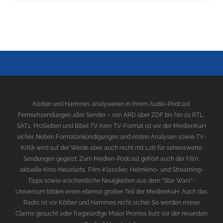
Körber und Hammes analysieren in ihrem Audio-Podcast
Fernsehsendungen aller Sender – von ARD über ZDF bis hin zu RTL,
SAT.1, ProSieben und Bibel TV. Kein TV-Format ist vor der MedienKuH
sicher. Neben Formatankündigungen und ersten Analysen sowie TV-
Kritik wird auf der Weide aber auch nicht mit Lob für sehenswerte
Sendungen gegeizt. Zum Medien-Podcast gehört auch der Film;
aktuelle Kino-Neustarts, Film-Klassiker, Heimkino- und Streaming-
Tipps sowie wöchentliche Neuigkeiten aus dem “Star Wars”-
Universum bilden einen ebenso großen Teil der MedienKuH. Auch das
Radio ist vor Körber und Hammes nicht sicher. So werden miese
Claims gesucht oder fragwürdige Major Promos kurz vor der neuesten