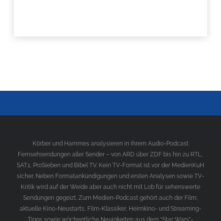
Körber und Hammes analysieren in ihrem Audio-Podcast
Fernsehsendungen aller Sender – von ARD über ZDF bis hin zu RTL,
SAT.1, ProSieben und Bibel TV. Kein TV-Format ist vor der MedienKuH
sicher. Neben Formatankündigungen und ersten Analysen sowie TV-
Kritik wird auf der Weide aber auch nicht mit Lob für sehenswerte
Sendungen gegeizt. Zum Medien-Podcast gehört auch der Film;
aktuelle Kino-Neustarts, Film-Klassiker, Heimkino- und Streaming-
Tipps sowie wöchentliche Neuigkeiten aus dem “Star Wars”-