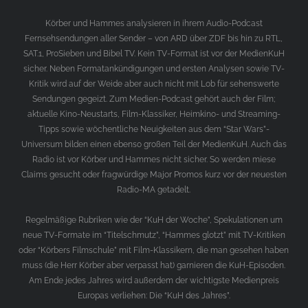
Körber und Hammes analysieren in ihrem Audio-Podcast
Fernsehsendungen aller Sender – von ARD über ZDF bis hin zu RTL,
SAT.1, ProSieben und Bibel TV. Kein TV-Format ist vor der MedienKuH
sicher. Neben Formatankündigungen und ersten Analysen sowie TV-
Kritik wird auf der Weide aber auch nicht mit Lob für sehenswerte
Sendungen gegeizt. Zum Medien-Podcast gehört auch der Film;
aktuelle Kino-Neustarts, Film-Klassiker, Heimkino- und Streaming-
Tipps sowie wöchentliche Neuigkeiten aus dem “Star Wars”-
Universum bilden einen ebenso großen Teil der MedienKuH. Auch das
Radio ist vor Körber und Hammes nicht sicher. So werden miese
Claims gesucht oder fragwürdige Major Promos kurz vor der neuesten
Radio-MA getadelt.
Regelmäßige Rubriken wie der “KuH der Woche”, Spekulationen um
neue TV-Formate im “Titelschmutz”, “Hammes glotzt” mit TV-Kritiken
oder “Körbers Filmschule” mit Film-Klassikern, die man gesehen haben
muss (die Herr Körber aber verpasst hat) garnieren die KuH-Episoden.
Am Ende jedes Jahres wird außerdem der wichtigste Medienpreis
Europas verliehen: Die “KuH des Jahres”.