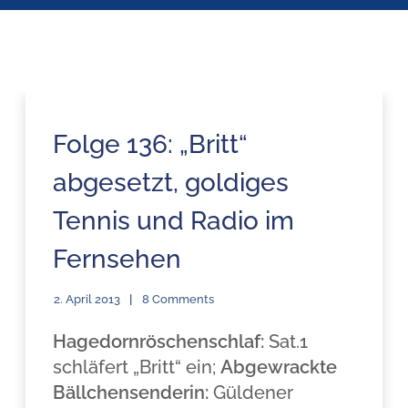
Folge 136: „Britt“
abgesetzt, goldiges
Tennis und Radio im
Fernsehen
2. April 2013
8 Comments
Hagedornröschenschlaf:
Sat.1
schläfert „Britt“ ein;
Abgewrackte
Bällchensenderin:
Güldener